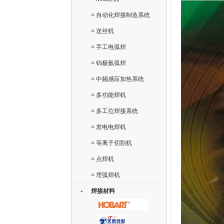
>
自动化焊接制造系统
>
送丝机
>
手工电弧焊
>
钨极氩弧焊
>
中频感应加热系统
>
多功能焊机
>
多工位焊接系统
>
发电电焊机
>
等离子切割机
>
点焊机
>
埋弧焊机
焊接材料